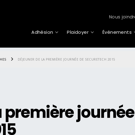
Nous joindr
Adhésion
Plaidoyer
Événements
CHES
DÉJEUNER DE LA PREMIÈRE JOURNÉE DE SECURETECH 2015
a première journée
015