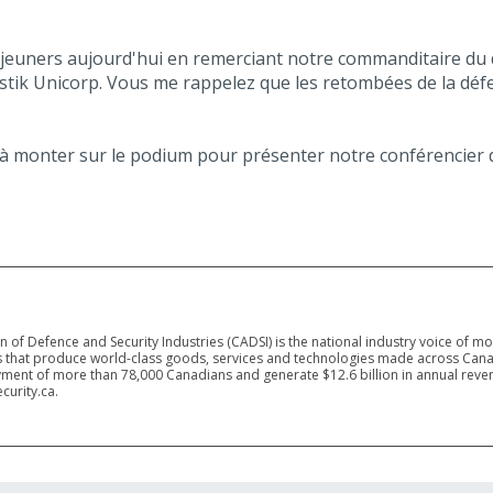
euners aujourd'hui en remerciant notre commanditaire du d
stik Unicorp. Vous me rappelez que les retombées de la défe
ss, à monter sur le podium pour présenter notre conférencier
 of Defence and Security Industries (CADSI) is the national industry voice of m
 that produce world-class goods, services and technologies made across Canad
ment of more than 78,000 Canadians and generate $12.6 billion in annual reven
curity.ca.