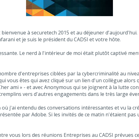
ienvenue à securetech 2015 et au déjeuner d'aujourd'hui. P
farani et je suis le président du CADSI et votre hôte.
ante. Le nerd à l'intérieur de moi était plutôt captivé men
nombre d'entreprises ciblées par la cybercriminalité au nivea
qui vous êtes qui avez cliqué sur un lien d'un collègue alors 
her ami » - et avec Anonymous qui se joignent à la lutte cont
 tremplins vers d'autres engagements dans le très large éven
on où j'ai entendu des conversations intéressantes et vu la cré
présentée par Adobe. Si les invités de ce matin n'étaient pas
ntre vous lors des réunions Entreprises au CADSI prévues ce