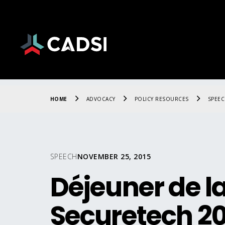
HOME
ADVOCACY
POLICY RESOURCES
SPEE
SPEECH
NOVEMBER 25, 2015
Déjeuner de l
Securetech 2