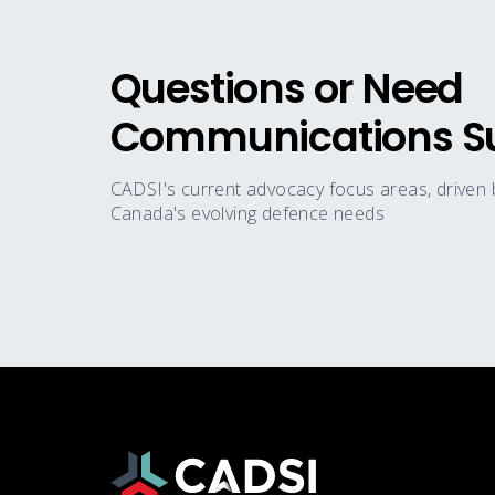
Questions or Need
Communications S
CADSI's current advocacy focus areas, driven
Canada's evolving defence needs