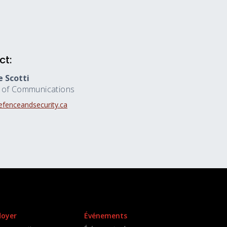
ct:
 Scotti
r of Communications
fenceandsecurity.ca
doyer
Événements