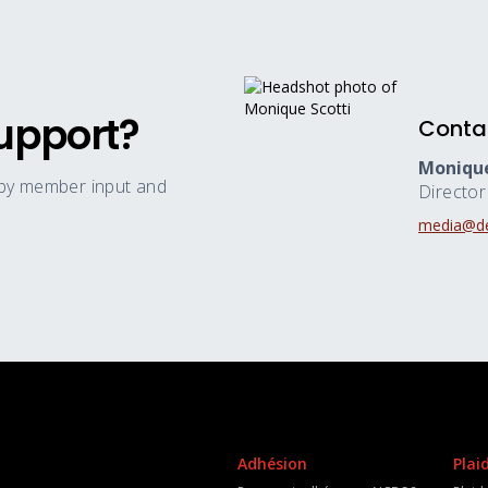
upport?
Conta
Monique
 by member input and
Directo
media@de
Adhésion
Plai