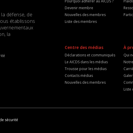
Pourquoi adhérer au AICDS ?
Plaid
Devenir membre
Resso
 la défense, de
Nouvelles des membres
Parti
Nous établissons
Liste des membres
 gouvernementaux
n, la
Centre des médias
À pr
Déclarations et communiqués
Qui 
ité
Le AICDS dans les médias
Notre
Trousse pour les médias
Carri
Contacts médias
Galer
Nouvelles des membres
Comm
List
de sécurité