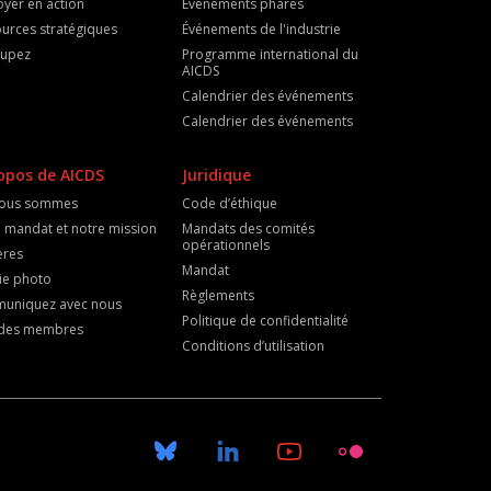
oyer en action
Événements phares
urces stratégiques
Événements de l'industrie
cupez
Programme international du
AICDS
Calendrier des événements
Calendrier des événements
opos de AICDS
Juridique
nous sommes
Code d’éthique
 mandat et notre mission
Mandats des comités
opérationnels
ères
Mandat
ie photo
Règlements
uniquez avec nous
Politique de confidentialité
e des membres
Conditions d’utilisation