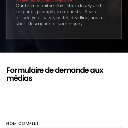
Our team monitors this inbox closely and
responds promptly to requests. Please
include your name, outlet, deadline, and a
short description of your inquiry.
Formulaire de demande aux
médias
Vous préférez soumettre votre demande en ligne ?
Remplissez le formulaire ci-dessous et un membre de
l'équipe des communications du CADSI vous
contactera.
NOM COMPLET