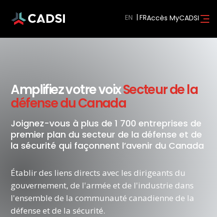
EN
Accès MyCADSI
Amplifiez votre voix
Secteur de la
défense du Canada
Joignez-vous à plus de 1 700 entreprises de
premier plan du secteur de la défense et de
la sécurité qui façonnent l’avenir du Canada
Établir des liens directs avec les dirigeants du
gouvernement, de l'armée et de l'industrie dans
l'ensemble de la communauté canadienne de la
défense et de la sécurité.