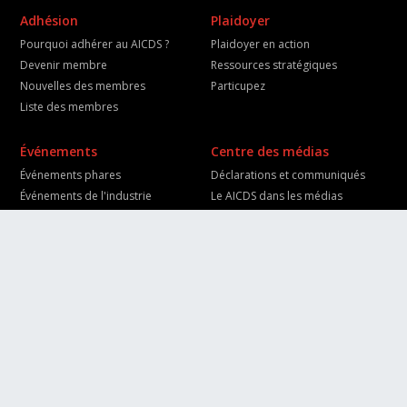
Adhésion
Plaidoyer
Pourquoi adhérer au AICDS ?
Plaidoyer en action
Devenir membre
Ressources stratégiques
Nouvelles des membres
Particupez
Liste des membres
Événements
Centre des médias
Événements phares
Déclarations et communiqués
Événements de l'industrie
Le AICDS dans les médias
Programme international du
Trousse pour les médias
AICDS
Contacts médias
Calendrier des événements
Nouvelles des membres
Calendrier des événements
À propos de AICDS
Juridique
Qui nous sommes
Code d’éthique
Notre mandat et notre mission
Mandats des comités
opérationnels
Carrières
Mandat
Galerie photo