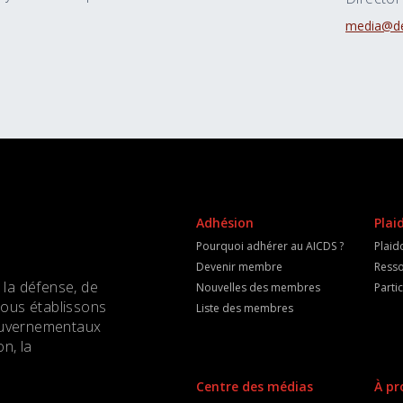
media@de
Adhésion
Plai
Pourquoi adhérer au AICDS ?
Plaid
Devenir membre
Resso
 la défense, de
Nouvelles des membres
Parti
Nous établissons
Liste des membres
 gouvernementaux
n, la
Centre des médias
À pr