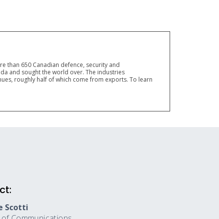
ore than 650 Canadian defence, security and
a and sought the world over. The industries
ues, roughly half of which come from exports. To learn
ct:
 Scotti
r of Communications