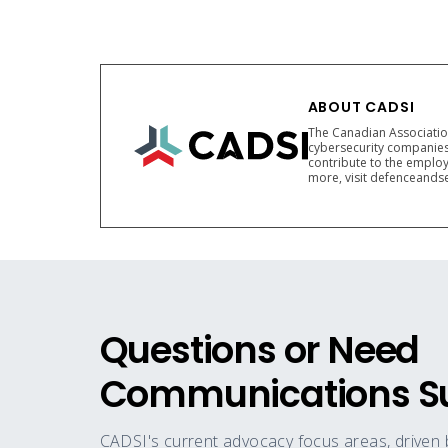
ABOUT CADSI
The Canadian Association
cybersecurity companies
contribute to the employ
more, visit defenceandse
Questions or Need
Communications S
CADSI's current advocacy focus areas, driven