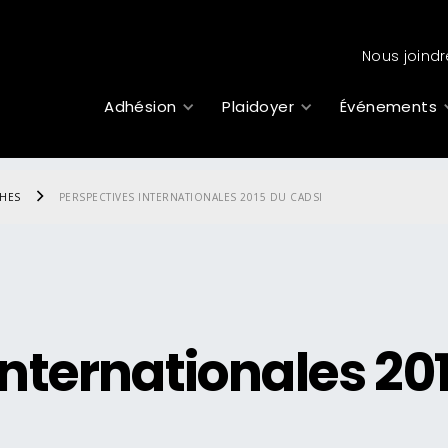
Nous joindr
Adhésion
Plaidoyer
Événements
CHES
PERSPECTIVES INTERNATIONALES 2015 DU CADSI
internationales 20