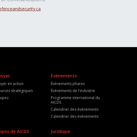
fenceandsecurity.ca
doyer
Événements
oyer en action
Événements phares
urces stratégiques
Événements de l'industrie
cupez
Programme international du
AICDS
Calendrier des événements
Calendrier des événements
opos de AICDS
Juridique