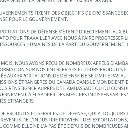
ADIEN DE LA DÉFENSE DE 40 P. 100 SUR DIX ANS.
OUVERNEMENTS FIXENT DES OBJECTIFS DE CROISSANCE SEC
ENSE POUR LE GOUVERNEMENT.
PORTATIONS DE DÉFENSE S'ÉTEND DIRECTEMENT AUX BU
D POUR TRAVAILLER AVEC NOUS À FAIRE PROGRESSER LE
ESSOURCES HUMAINES DE LA PART DU GOUVERNEMENT, CE
RS MOIS, NOUS AVONS REÇU DE NOMBREUX APPELS D'AMB
ORMATION SUR NOS ENTREPRISES ET LEURS PRODUITS ET 
E AUX EXPORTATIONS DE DÉFENSE NE SE LIMITE PAS AU 
SSIONS ÉTRANGÈRES DU CANADA DANS LE MONDE ENTIER.
VOUS RENSEIGNER AUPRÈS DE L'AMBASSADE OU DU CONS
UVERNEMENT À ÉLABORER DES MESURES INDISPENSABLES S
HÉS ÉTRANGERS.
DE PRODUITS ET SERVICES DE DÉFENSE, QUI A TOUJOURS
 REVENUS DE L'INDUSTRIE PROVIENT DES EXPORTATION
, COMME ELLE NE L'A PAS ÉTÉ DEPUIS DE NOMBREUSES 