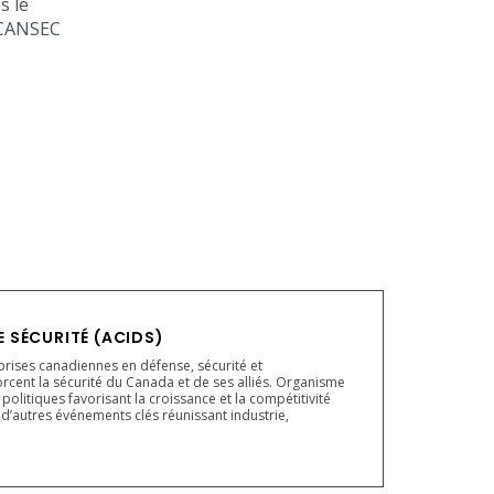
s le
 CANSEC
E SÉCURITÉ (ACIDS)
prises canadiennes en défense, sécurité et
orcent la sécurité du Canada et de ses alliés. Organisme
litiques favorisant la croissance et la compétitivité
e d’autres événements clés réunissant industrie,