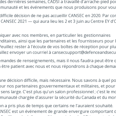
des dernières semaines, CADSI a travaillé d'arrache-pied po
ommunauté et les événements que nous produisons pour vou
ifficile décision de ne pas accueillir CANSEC en 2020. Par c
 CANSEC 2021 — qui aura lieu les 2 et 3 juin au Centre EY d
uer avec nos membres, en particulier les gestionnaires
itaires, ainsi que les partenaires et les fournisseurs pour 
euillez rester à l'écoute de vos boîtes de réception pour pl
euillez envoyer un courriel à cansecsupport@defenceandsecur
andes de renseignements, mais il nous faudra peut-être 
 à être patient avec nous et nous répondrons à chaque dem
ne décision difficile, mais nécessaire. Nous savons à quel po
r nos partenaires gouvernementaux et militaires, et pour 
sens large. C'est plus qu'un salon professionnel ; c'est le 
mmunauté chargée d'assurer la sécurité du Canada et du mo
a pris plus de temps que certains ne l'auraient souhaité.
CANSEC est un événement de grande envergure comportant 