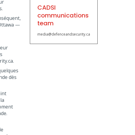
ur
CADSI
s.
communications
onséquent,
team
'Ottawa —
media@defenceandsecurity.ca
leur
us
ity.ca.
quelques
ande dès
int
la
moment
nde.
de