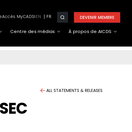
e
Accès MyCADSI
EN
DEVENIR MEMBRE
Centre des médias
À propos de AICDS
ALL STATEMENTS & RELEASES
NSEC