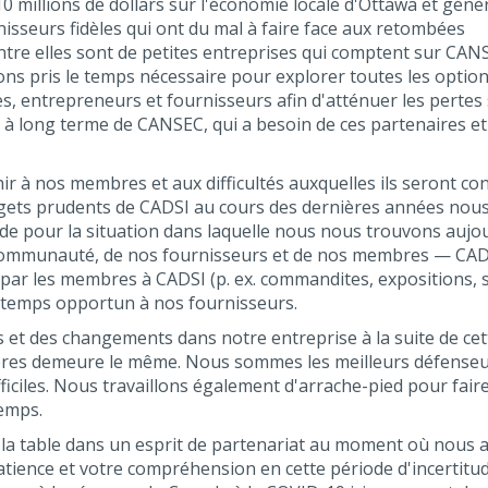
0 millions de dollars sur l'économie locale d'Ottawa et génè
isseurs fidèles qui ont du mal à faire face aux retombées
re elles sont de petites entreprises qui comptent sur CAN
ns pris le temps nécessaire pour explorer toutes les optio
es, entrepreneurs et fournisseurs afin d'atténuer les pertes
 à long terme de CANSEC, qui a besoin de ces partenaires et
r à nos membres et aux difficultés auxquelles ils seront co
dgets prudents de CADSI au cours des dernières années nou
ide pour la situation dans laquelle nous nous trouvons aujou
e communauté, de nos fournisseurs et de nos membres — CAD
r les membres à CADSI (p. ex. commandites, expositions, s
n temps opportun à nos fournisseurs.
 et des changements dans notre entreprise à la suite de cet
res demeure le même. Nous sommes les meilleurs défenseu
iciles. Nous travaillons également d'arrache-pied pour fair
emps.
à la table dans un esprit de partenariat au moment où nous 
atience et votre compréhension en cette période d'incertitu