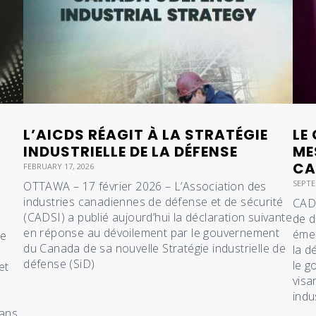
L’AICDS RÉAGIT À LA STRATÉGIE
LE
INDUSTRIELLE DE LA DÉFENSE
ME
CA
FEBRUARY 17, 2026
SEPTE
OTTAWA – 17 février 2026 – L’Association des
industries canadiennes de défense et de sécurité
CADS
(CADSI) a publié aujourd’hui la déclaration suivante
de d
en réponse au dévoilement par le gouvernement
émer
ce
du Canada de sa nouvelle Stratégie industrielle de
la d
s
défense (SiD)
le g
et
visa
indu
dans