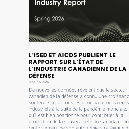
L’ISED ET AICDS PUBLIENT LE
RAPPORT SUR L’ÉTAT DE
L’INDUSTRIE CANADIENNE DE LA
DÉFENSE
MAY 21, 2026
De nouvelles données révèlent que le secteur
canadien de la défense a connu une croissan
soutenue selon tous les principaux indicateur
industriels à la suite de la pandémie mondiale, 
qu’il est bien positionné pour contribuer à la
protection de la souveraineté du Canada et au
renforcement de son autonomie stratégique 