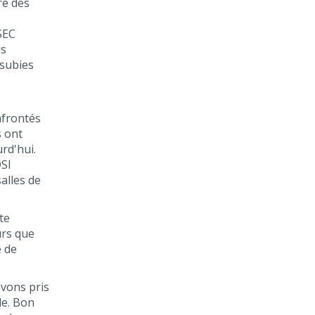
re des
SEC
ns
 subies
nfrontés
s ont
rd'hui.
SI
alles de
te
rs que
e de
avons pris
de. Bon