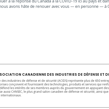
uer à la réponse du Canada à la COVID-19 ici au pays et dan
t nous avons hâte de renouer avec vous — en personne — à
SOCIATION CANADIENNE DES INDUSTRIES DE DÉFENSE ET D
 des industries de défense et de sécurité (ACIDS) représente plus de 650 entre
prises conçoivent et fournissent des technologies, produits et services qui renf
DS défend les intérêts de ses membres auprès du gouvernement en appuyant des po
nise aussi CANSEC, le plus grand salon canadien de défense et sécurité, ainsi qu
 internationaux.