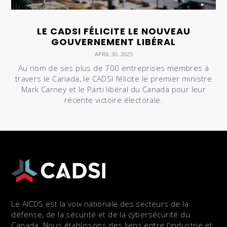
LE CADSI FÉLICITE LE NOUVEAU
GOUVERNEMENT LIBÉRAL
APRIL 30, 2025
Au nom de ses plus de 700 entreprises membres à
travers le Canada, le CADSI félicite le premier ministre
Mark Carney et le Parti libéral du Canada pour leur
récente victoire électorale.
Le AICDS est la voix nationale des secteurs de la
défense, de la sécurité et de la cybersécurité du
Canada. Nous établissons des liens entre l'industrie et