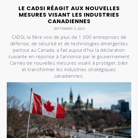
LE CADSI RÉAGIT AUX NOUVELLES
MESURES VISANT LES INDUSTRIES
CANADIENNES
SEPTEMBER 5, 2025
CADSI, la fière voix de plus de 1 000 entreprises de
défense, de sécurité et de technologies émergentes
partout au Canada, a fait aujourd'hui la déclaration
suivante en réponse à l'annonce par le gouvernement
Carney de nouvelles mesures visant à protéger, bâtir
et transformer les industries stratégiques
canadiennes.