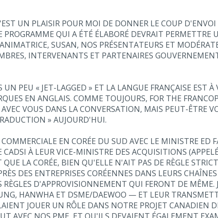
C'EST UN PLAISIR POUR MOI DE DONNER LE COUP D'ENVO
 LE PROGRAMME QUI A ÉTÉ ÉLABORÉ DEVRAIT PERMETTRE 
 ANIMATRICE, SUSAN, NOS PRÉSENTATEURS ET MODÉRATE
EMBRES, INTERVENANTS ET PARTENAIRES GOUVERNEMEN
 UN PEU « JET-LAGGED » ET LA LANGUE FRANÇAISE EST À
ARQUES EN ANGLAIS. COMME TOUJOURS, FOR THE FRANCOPH
 AVEC VOUS DANS LA CONVERSATION, MAIS PEUT-ÊTRE 
TRADUCTION » AUJOURD'HUI.
N COMMERCIALE EN CORÉE DU SUD AVEC LE MINISTRE ED 
CADSI À LEUR VICE-MINISTRE DES ACQUISITIONS (APPEL
T QUE LA CORÉE, BIEN QU'ELLE N'AIT PAS DE RÈGLE STRI
RÈS DES ENTREPRISES CORÉENNES DANS LEURS CHAÎNES D
 RÈGLES D'APPROVISIONNEMENT QUI FERONT DE MÊME. 
NG, HANWHA ET DSME/DAEWOO — ET LEUR TRANSMETTR
OULAIENT JOUER UN RÔLE DANS NOTRE PROJET CANADIEN 
TOUT AVEC NOS PME, ET QU'ILS DEVAIENT ÉGALEMENT EXA