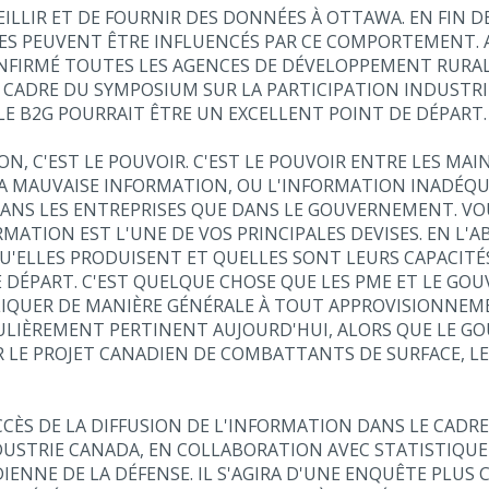
EILLIR ET DE FOURNIR DES DONNÉES À OTTAWA. EN FIN D
ES PEUVENT ÊTRE INFLUENCÉS PAR CE COMPORTEMENT. AF
FIRMÉ TOUTES LES AGENCES DE DÉVELOPPEMENT RURAL —
CADRE DU SYMPOSIUM SUR LA PARTICIPATION INDUSTRIELL
 LE B2G POURRAIT ÊTRE UN EXCELLENT POINT DE DÉPART.
ON, C'EST LE POUVOIR. C'EST LE POUVOIR ENTRE LES MAI
A MAUVAISE INFORMATION, OU L'INFORMATION INADÉQU
ANS LES ENTREPRISES QUE DANS LE GOUVERNEMENT. VOU
RMATION EST L'UNE DE VOS PRINCIPALES DEVISES. EN L'
 QU'ELLES PRODUISENT ET QUELLES SONT LEURS CAPACIT
E DÉPART. C'EST QUELQUE CHOSE QUE LES PME ET LE GO
LIQUER DE MANIÈRE GÉNÉRALE À TOUT APPROVISIONNEME
TICULIÈREMENT PERTINENT AUJOURD'HUI, ALORS QUE LE 
 LE PROJET CANADIEN DE COMBATTANTS DE SURFACE, L
ÈS DE LA DIFFUSION DE L'INFORMATION DANS LE CADRE 
NDUSTRIE CANADA, EN COLLABORATION AVEC STATISTIQU
IENNE DE LA DÉFENSE. IL S'AGIRA D'UNE ENQUÊTE PLUS 