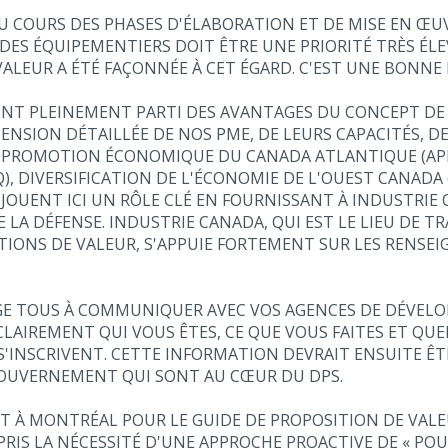
AU COURS DES PHASES D'ÉLABORATION ET DE MISE EN ŒU
ES ÉQUIPEMENTIERS DOIT ÊTRE UNE PRIORITÉ TRÈS ÉLE
LEUR A ÉTÉ FAÇONNÉE À CET ÉGARD. C'EST UNE BONNE 
ENT PLEINEMENT PARTI DES AVANTAGES DU CONCEPT DE 
ION DÉTAILLÉE DE NOS PME, DE LEURS CAPACITÉS, DE 
E PROMOTION ÉCONOMIQUE DU CANADA ATLANTIQUE (AP
, DIVERSIFICATION DE L'ÉCONOMIE DE L'OUEST CANADA 
OUENT ICI UN RÔLE CLÉ EN FOURNISSANT À INDUSTRIE
LA DÉFENSE. INDUSTRIE CANADA, QUI EST LE LIEU DE TR
ITIONS DE VALEUR, S'APPUIE FORTEMENT SUR LES RENS
GE TOUS À COMMUNIQUER AVEC VOS AGENCES DE DÉVELOP
ER CLAIREMENT QUI VOUS ÊTES, CE QUE VOUS FAITES ET 
S'INSCRIVENT. CETTE INFORMATION DEVRAIT ENSUITE Ê
OUVERNEMENT QUI SONT AU CŒUR DU DPS.
NT À MONTRÉAL POUR LE GUIDE DE PROPOSITION DE VA
RIS LA NÉCESSITÉ D'UNE APPROCHE PROACTIVE DE « POU