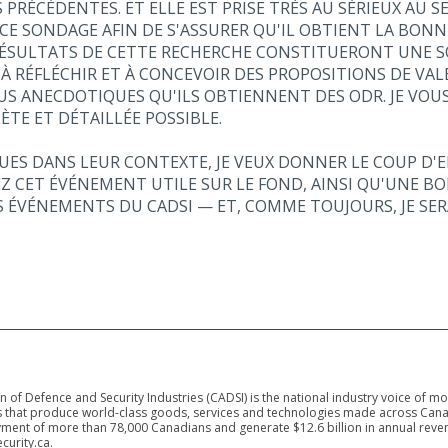
 PRÉCÉDENTES. ET ELLE EST PRISE TRÈS AU SÉRIEUX AU 
CE SONDAGE AFIN DE S'ASSURER QU'IL OBTIENT LA BONN
 RÉSULTATS DE CETTE RECHERCHE CONSTITUERONT UNE 
 RÉFLÉCHIR ET À CONCEVOIR DES PROPOSITIONS DE VALE
US ANECDOTIQUES QU'ILS OBTIENNENT DES ODR. JE VOU
TE ET DÉTAILLÉE POSSIBLE.
ES DANS LEUR CONTEXTE, JE VEUX DONNER LE COUP D'
EZ CET ÉVÉNEMENT UTILE SUR LE FOND, AINSI QU'UNE B
S ÉVÉNEMENTS DU CADSI — ET, COMME TOUJOURS, JE SER
 of Defence and Security Industries (CADSI) is the national industry voice of m
 that produce world-class goods, services and technologies made across Canad
ment of more than 78,000 Canadians and generate $12.6 billion in annual reven
curity.ca.