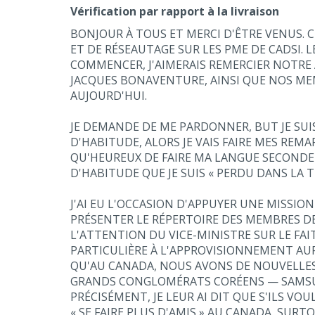
Vérification par rapport à la livraison
BONJOUR À TOUS ET MERCI D'ÊTRE VENUS. 
ET DE RÉSEAUTAGE SUR LES PME DE CADSI.
COMMENCER, J'AIMERAIS REMERCIER NOTRE
JACQUES BONAVENTURE, AINSI QUE NOS M
AUJOURD'HUI.
JE DEMANDE DE ME PARDONNER, BUT JE SUIS
D'HABITUDE, ALORS JE VAIS FAIRE MES REM
QU'HEUREUX DE FAIRE MA LANGUE SECONDE
D'HABITUDE QUE JE SUIS « PERDU DANS LA 
J'AI EU L'OCCASION D'APPUYER UNE MISSIO
PRÉSENTER LE RÉPERTOIRE DES MEMBRES DE 
L'ATTENTION DU VICE-MINISTRE SUR LE FAI
PARTICULIÈRE À L'APPROVISIONNEMENT AUP
QU'AU CANADA, NOUS AVONS DE NOUVELLES
GRANDS CONGLOMÉRATS CORÉENS — SAMSU
PRÉCISÉMENT, JE LEUR AI DIT QUE S'ILS V
« SE FAIRE PLUS D'AMIS » AU CANADA, SUR