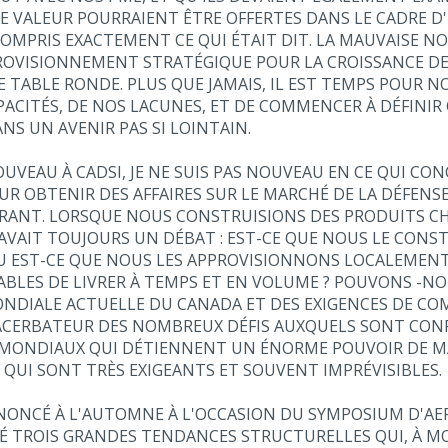
E VALEUR POURRAIENT ÊTRE OFFERTES DANS LE CADRE 
 COMPRIS EXACTEMENT CE QUI ÉTAIT DIT. LA MAUVAISE NO
OVISIONNEMENT STRATÉGIQUE POUR LA CROISSANCE DE LA
 TABLE RONDE. PLUS QUE JAMAIS, IL EST TEMPS POUR N
PACITÉS, DE NOS LACUNES, ET DE COMMENCER À DÉFINI
NS UN AVENIR PAS SI LOINTAIN.
VEAU À CADSI, JE NE SUIS PAS NOUVEAU EN CE QUI CONC
R OBTENIR DES AFFAIRES SUR LE MARCHÉ DE LA DÉFENS
ANT. LORSQUE NOUS CONSTRUISIONS DES PRODUITS CHEZ
Y AVAIT TOUJOURS UN DÉBAT : EST-CE QUE NOUS LE CO
OU EST-CE QUE NOUS LES APPROVISIONNONS LOCALEMEN
PABLES DE LIVRER À TEMPS ET EN VOLUME ? POUVONS -N
NDIALE ACTUELLE DU CANADA ET DES EXIGENCES DE COMP
EXACERBATEUR DES NOMBREUX DÉFIS AUXQUELS SONT CO
MONDIAUX QUI DÉTIENNENT UN ÉNORME POUVOIR DE MAR
UI SONT TRÈS EXIGEANTS ET SOUVENT IMPRÉVISIBLES.
RONONCÉ À L'AUTOMNE À L'OCCASION DU SYMPOSIUM D'A
NTIFIÉ TROIS GRANDES TENDANCES STRUCTURELLES QUI, 