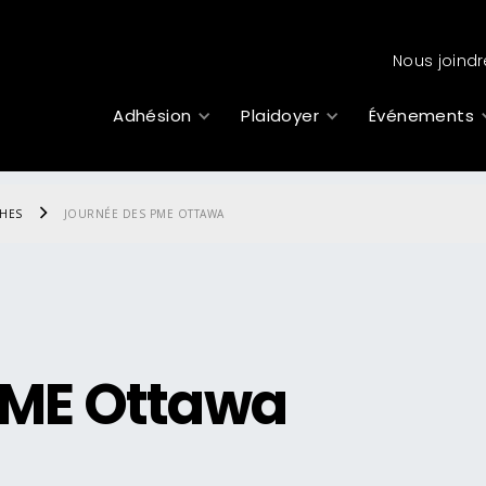
Nous joindr
Adhésion
Plaidoyer
Événements
CHES
JOURNÉE DES PME OTTAWA
PME Ottawa