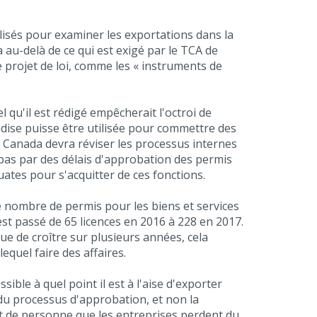
ilisés pour examiner les exportations dans la
 au-delà de ce qui est exigé par le TCA de
e projet de loi, comme les « instruments de
l qu'il est rédigé empêcherait l'octroi de
ndise puisse être utilisée pour commettre des
s Canada devra réviser les processus internes
pas par des délais d'approbation des permis
ates pour s'acquitter de ces fonctions.
 nombre de permis pour les biens et services
st passé de 65 licences en 2016 à 228 en 2017.
 de croître sur plusieurs années, cela
equel faire des affaires.
ble à quel point il est à l'aise d'exporter
e du processus d'approbation, et non la
rêt de personne que les entreprises perdent du