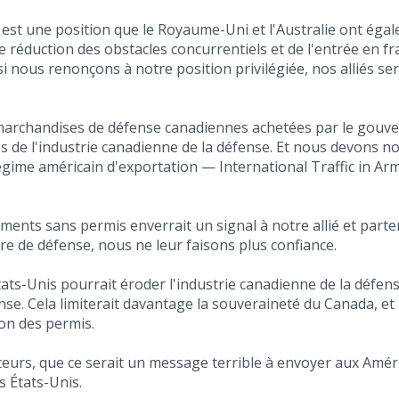
ie est une position que le Royaume-Uni et l'Australie ont 
ne réduction des obstacles concurrentiels et de l'entrée en f
si nous renonçons à notre position privilégiée, nos alliés 
 marchandises de défense canadiennes achetées par le gouv
ités de l'industrie canadienne de la défense. Et nous devons
régime américain d'exportation — International Traffic in Arm
ents sans permis enverrait un signal à notre allié et part
e de défense, nous ne leur faisons plus confiance.
États-Unis pourrait éroder l'industrie canadienne de la défe
nse. Cela limiterait davantage la souveraineté du Canada, et
tion des permis.
ateurs, que ce serait un message terrible à envoyer aux Amé
s États-Unis.