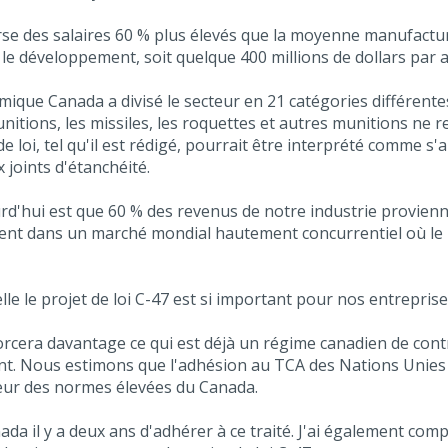
rse des salaires 60 % plus élevés que la moyenne manufacturi
e développement, soit quelque 400 millions de dollars par 
ue Canada a divisé le secteur en 21 catégories différentes. 
munitions, les missiles, les roquettes et autres munitions ne
de loi, tel qu'il est rédigé, pourrait être interprété comme s'
 joints d'étanchéité.
ourd'hui est que 60 % des revenus de notre industrie provienn
ssent dans un marché mondial hautement concurrentiel où le
lle le projet de loi C-47 est si important pour nos entreprise
orcera davantage ce qui est déjà un régime canadien de cont
. Nous estimons que l'adhésion au TCA des Nations Unies c
teur des normes élevées du Canada.
 il y a deux ans d'adhérer à ce traité. J'ai également com