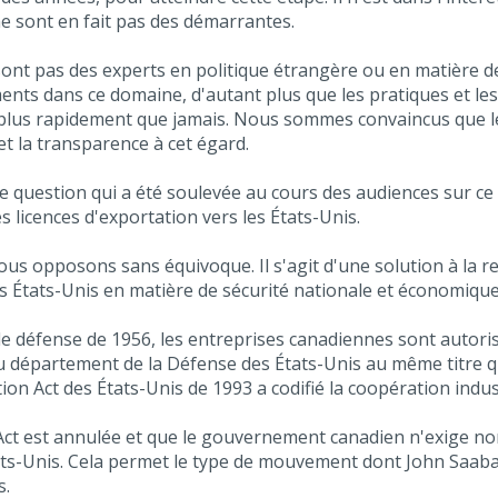
ne sont en fait pas des démarrantes.
nt pas des experts en politique étrangère ou en matière de d
nts dans ce domaine, d'autant plus que les pratiques et les
plus rapidement que jamais. Nous sommes convaincus que le 
t la transparence à cet égard.
e question qui a été soulevée au cours des audiences sur ce 
es licences d'exportation vers les États-Unis.
ous opposons sans équivoque. Il s'agit d'une solution à la r
les États-Unis en matière de sécurité nationale et économique
de défense de 1956, les entreprises canadiennes sont autori
du département de la Défense des États-Unis au même titre q
on Act des États-Unis de 1993 a codifié la coopération indus
n Act est annulée et que le gouvernement canadien n'exige n
ts-Unis. Cela permet le type de mouvement dont John Saabas
s.