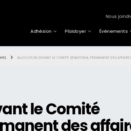
Nous joindr
Adhésion
Plaidoyer
Événements
CHES
ALLOCUTION DEVANT LE COMITÉ SÉNATORIAL PERMANENT DES AFFAIRES
vant le Comité
rmanent des affai