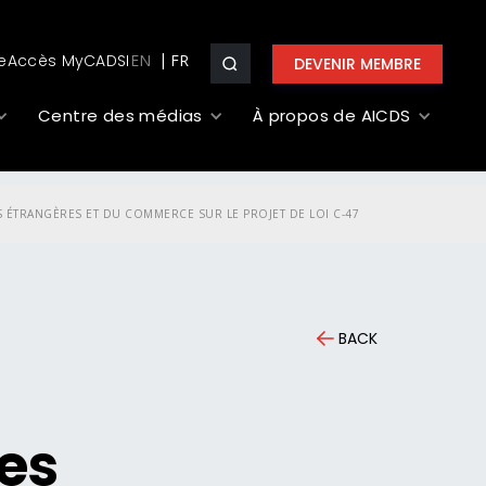
e
Accès MyCADSI
EN
DEVENIR MEMBRE
Centre des médias
À propos de AICDS
 ÉTRANGÈRES ET DU COMMERCE SUR LE PROJET DE LOI C-47
BACK
res