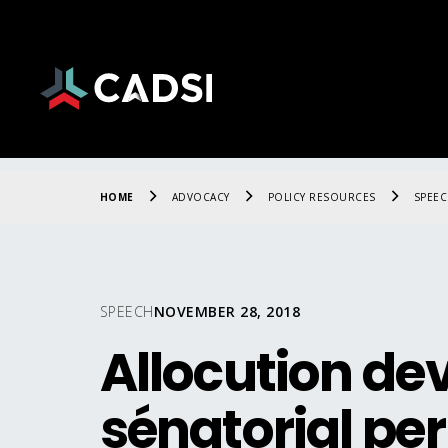
HOME
ADVOCACY
POLICY RESOURCES
SPEE
SPEECH
NOVEMBER 28, 2018
Allocution de
sénatorial pe