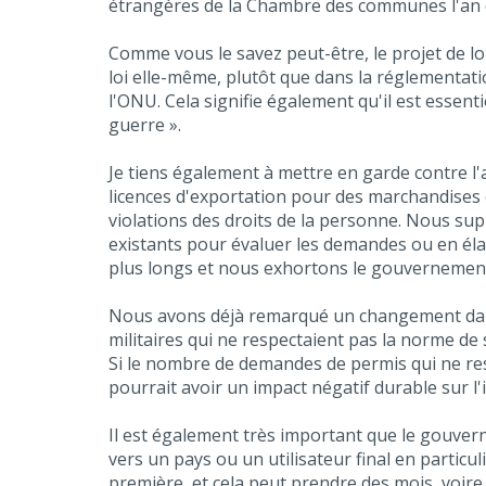
étrangères de la Chambre des communes l'an de
Comme vous le savez peut-être, le projet de lo
loi elle-même, plutôt que dans la réglementatio
l'ONU. Cela signifie également qu'il est essent
guerre ».
Je tiens également à mettre en garde contre l'ap
licences d'exportation pour des marchandises c
violations des droits de la personne. Nous sup
existants pour évaluer les demandes ou en él
plus longs et nous exhortons le gouvernement à
Nous avons déjà remarqué un changement dans 
militaires qui ne respectaient pas la norme de
Si le nombre de demandes de permis qui ne res
pourrait avoir un impact négatif durable sur l'
Il est également très important que le gouverne
vers un pays ou un utilisateur final en particu
première, et cela peut prendre des mois, voire