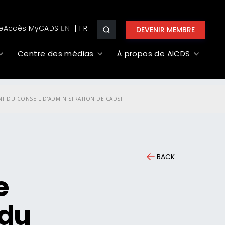
e
Accès MyCADSI
EN
DEVENIR MEMBRE
Centre des médias
À propos de AICDS
NT DU CONSEIL D'ADMINISTRATION DE CADSI
BACK
e
 du