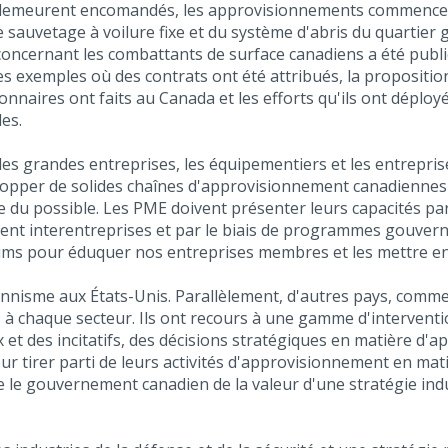
 demeurent encomandés, les approvisionnements commencent
sauvetage à voilure fixe et du système d'abris du quartier g
concernant les combattants de surface canadiens a été pub
 exemples où des contrats ont été attribués, la proposition 
naires ont faits au Canada et les efforts qu'ils ont déployé
es.
 les grandes entreprises, les équipementiers et les entrepri
lopper de solides chaînes d'approvisionnement canadiennes 
du possible. Les PME doivent présenter leurs capacités par
ent interentreprises et par le biais de programmes gouvern
orums pour éduquer nos entreprises membres et les mettre en c
nisme aux États-Unis. Parallèlement, d'autres pays, comme 
es à chaque secteur. Ils ont recours à une gamme d'interve
et des incitatifs, des décisions stratégiques en matière d'
 tirer parti de leurs activités d'approvisionnement en mati
e le gouvernement canadien de la valeur d'une stratégie indu