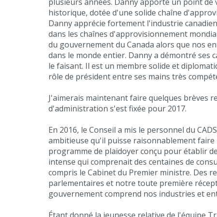
plusieurs années. Danny apporte un point de v
historique, dotée d'une solide chaîne d'appro
Danny apprécie fortement l'industrie canadien
dans les chaînes d'approvisionnement mondiales
du gouvernement du Canada alors que nos entre
dans le monde entier. Danny a démontré ses cap
le faisant. Il est un membre solide et diplomati
rôle de président entre ses mains très compét
J'aimerais maintenant faire quelques brèves rem
d'administration s'est fixée pour 2017.
En 2016, le Conseil a mis le personnel du CAD
ambitieuse qu'il puisse raisonnablement faire 
programme de plaidoyer conçu pour établir des
intense qui comprenait des centaines de consult
compris le Cabinet du Premier ministre. Des r
parlementaires et notre toute première récept
gouvernement comprend nos industries et en
Étant donné la jeunesse relative de l'équipe T