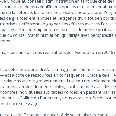
ue unique au conseil d'administration en tant que chef de f
visionnement de plus de 400 entreprises et d'un mandat mond
ne de la défense, les forces nécessaires pour assurer l'en
 de grandes entreprises et l'exigence d'un soutien politiqu
prises s'efforcent de gagner des affaires avec les Forces 
acités de leadership pour ce faire et a démontré qu'il avait
que du conseil d'administration, qui dirige avec perspicacité 
entes.
arques au sujet des réalisations de l'Association en 2016 et
SI au défi d'entreprendre la campagne de communication stra
— et l'a doté de ressources en conséquence. Grâce à cela, l'
 relations avec le gouvernement Trudeau nouvellement élu. 
ations avec des décideurs ciblés, dont la moitié avec des dé
encontres individuelles aux tables rondes, en passant par l
ion sur la Colline du Parlement, nous avons profité de tout
tend notre message.
rudeau — M. Trudeau, la majorité de ses ministres, cadres su