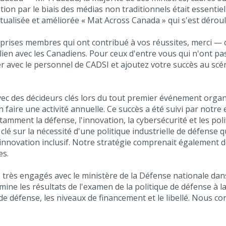
on par le biais des médias non traditionnels était essentiel
alisée et améliorée « Mat Across Canada » qui s'est déroul
prises membres qui ont contribué à vos réussites, merci — ce
 lien avec les Canadiens. Pour ceux d'entre vous qui n'ont p
er avec le personnel de CADSI et ajoutez votre succès au sc
vec des décideurs clés lors du tout premier événement organi
n faire une activité annuelle. Ce succès a été suivi par not
amment la défense, l'innovation, la cybersécurité et les po
 sur la nécessité d'une politique industrielle de défense qui 
nnovation inclusif. Notre stratégie comprenait également
es.
très engagés avec le ministère de la Défense nationale dans 
 les résultats de l'examen de la politique de défense à la 
de défense, les niveaux de financement et le libellé. Nous c