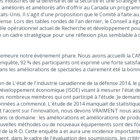
s industries de la défense et de la sécurité et une stratégi
méliorés et améliorés afin d'offrir au Canada un progra
ats-Unis. Il s'agit d'une proposition que le Comité a faite au
défense. Lors des tables rondes de l'an dernier, le Conseil 
dèle opérationnel actuel de Recherche et développement pou
 un cadre stratégique pour une réflexion plus semblable à c
meure notre événement phare. Nous avons accueilli la CANS
e l'enquête, 92 % des participants ont exprimé une forte satis
ns les améliorations de spectacles a clairement été la bonne
n de L'état de l'industrie canadienne de la défense 2014, le
 Développement économique (ISDE) visant à mesurer l'état de
r les nombreux membres qui ont participé à l'étude. Je dema
 données a commencé. L'étude de 2014 manquait de statistiqu
l'accent sur l'innovation, nous devons VRAIMENT nous assur
ns ce domaine : les améliorations et améliorations de produ
ouvelles méthodes ou de nouveaux équipements sont des f
l de la R-D. Cette enquête a et aura une incidence important
, dans le cadre de l'évaluation des soumissions, les critère