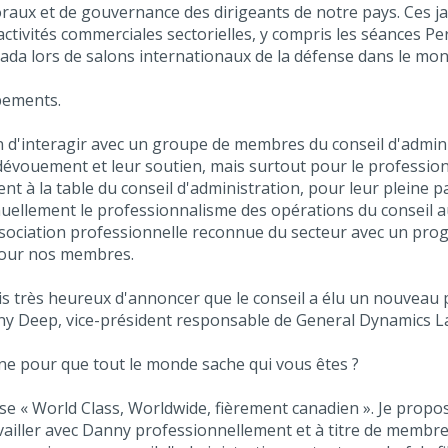
oraux et de gouvernance des dirigeants de notre pays. Ces jal
ctivités commerciales sectorielles, y compris les séances Pe
da lors de salons internationaux de la défense dans le mon
ppements.
sion d'interagir avec un groupe de membres du conseil d'adm
 dévouement et leur soutien, mais surtout pour le profession
ent à la table du conseil d'administration, pour leur pleine p
nuellement le professionnalisme des opérations du conseil 
 association professionnelle reconnue du secteur avec un pro
 pour nos membres.
uis très heureux d'annoncer que le conseil a élu un nouveau pr
ny Deep, vice-président responsable de General Dynamics La
ne pour que tout le monde sache qui vous êtes ?
ise « World Class, Worldwide, fièrement canadien ». Je propo
ravailler avec Danny professionnellement et à titre de memb