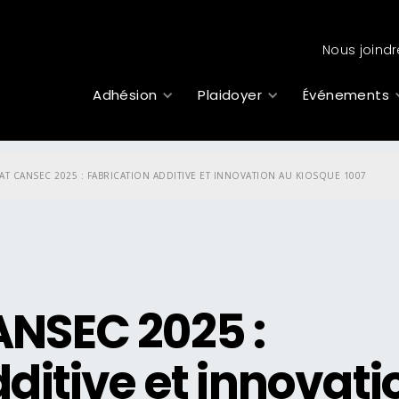
Nous joindr
Adhésion
Plaidoyer
Événements
 AT CANSEC 2025 : FABRICATION ADDITIVE ET INNOVATION AU KIOSQUE 1007
ANSEC 2025 :
ditive et innovati