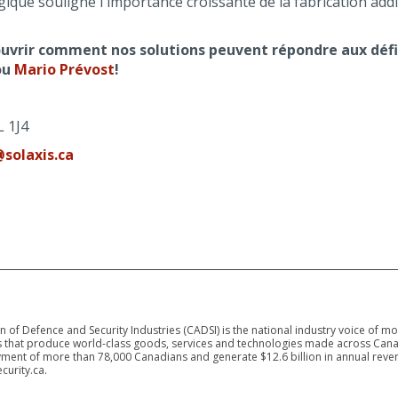
ique souligne l'importance croissante de la fabrication addi
uvrir comment nos solutions peuvent répondre aux défis
ou
Mario Prévost
!
L 1J4
@solaxis.ca
 of Defence and Security Industries (CADSI) is the national industry voice of m
 that produce world-class goods, services and technologies made across Canad
ment of more than 78,000 Canadians and generate $12.6 billion in annual reven
curity.ca.