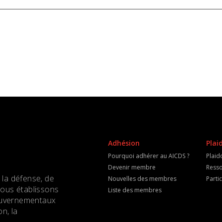
Adhésion
Plai
Pourquoi adhérer au AICDS ?
Plaid
Devenir membre
Resso
 la défense, de
Nouvelles des membres
Parti
Nous établissons
Liste des membres
 gouvernementaux
n, la