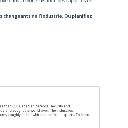
tive dans la modernisation des capacités de
 changeants de l'industrie. Ou planifiez
ore than 650 Canadian defence, security and
a and sought the world over. The industries
ues, roughly half of which come from exports. To learn