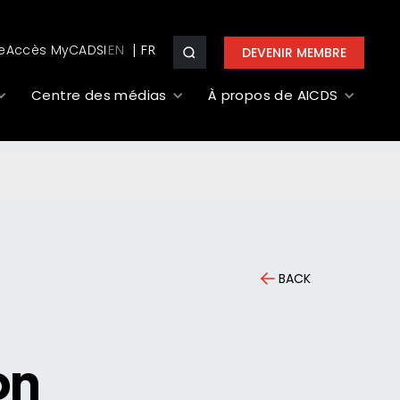
e
Accès MyCADSI
EN
DEVENIR MEMBRE
Centre des médias
À propos de AICDS
BACK
on