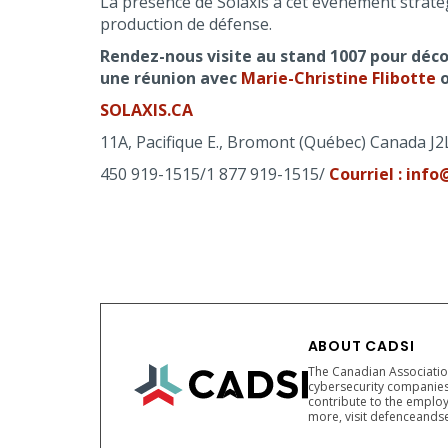
La présence de Solaxis à cet événement stratég
production de défense.
Rendez-nous visite au stand 1007 pour déco
une réunion avec
Marie-Christine Flibotte
SOLAXIS.CA
11A, Pacifique E., Bromont (Québec) Canada J2
450 919-1515/1 877 919-1515/
Courriel : info
ABOUT CADSI
The Canadian Association
cybersecurity companies
contribute to the employ
more, visit defenceandse