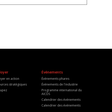
doyer
Événements
oyer en action
Événements phares
urces stratégiques
Événements de l'industrie
cupez
Programme international du
AICDS
Calendrier des événements
Calendrier des événements