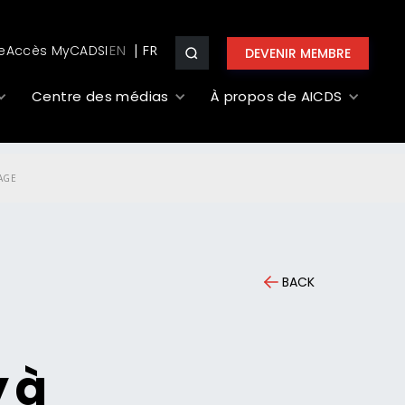
e
Accès MyCADSI
EN
DEVENIR MEMBRE
Centre des médias
À propos de AICDS
AGE
BACK
y à