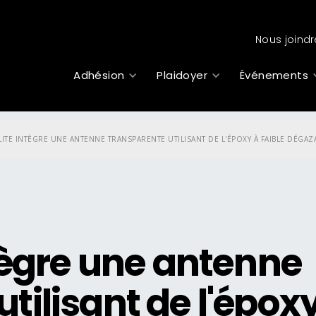
Nous joindr
Adhésion
Plaidoyer
Événements
LLITE INTÈGRE UNE ANTENNE TRANSPARENTE UTILISANT DE L'ÉPOXY À FAIBLE DÉGAZ
ntègre une antenne
tilisant de l'épox