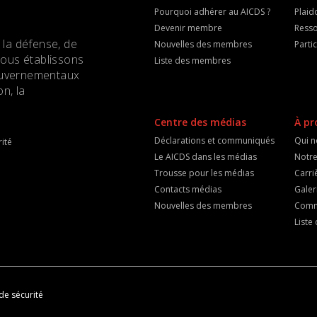
Pourquoi adhérer au AICDS ?
Plaid
Devenir membre
Resso
 la défense, de
Nouvelles des membres
Parti
Nous établissons
Liste des membres
 gouvernementaux
n, la
Centre des médias
À pr
Déclarations et communiqués
Qui 
ité
Le AICDS dans les médias
Notre
Trousse pour les médias
Carri
Contacts médias
Galer
Nouvelles des membres
Comm
List
de sécurité