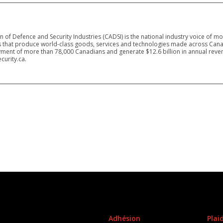
 of Defence and Security Industries (CADSI) is the national industry voice of m
 that produce world-class goods, services and technologies made across Canad
ment of more than 78,000 Canadians and generate $12.6 billion in annual reven
curity.ca.
Adhésion
Plai