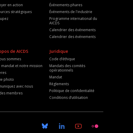
oyer en action
Événements phares
urces stratégiques
Événements de l'industrie
cupez
Programme international du
AICDS
Calendrier des événements
Calendrier des événements
opos de AICDS
Juridique
nous sommes
Code d’éthique
 mandat et notre mission
Mandats des comités
opérationnels
ères
Mandat
ie photo
Règlements
uniquez avec nous
Politique de confidentialité
e des membres
Conditions d’utilisation