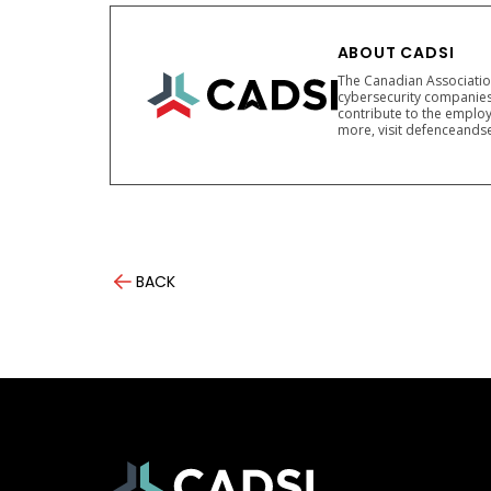
ABOUT CADSI
The Canadian Association
cybersecurity companies
contribute to the employ
more, visit defenceandse
BACK