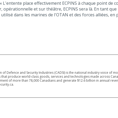
 : « L'entente place effectivement ECPINS à chaque point de c
r, opérationnelle et sur théâtre, ECPINS sera là. En tant q
ilisé dans les marines de l'OTAN et des forces alliées, en p
 of Defence and Security Industries (CADSI) is the national industry voice of m
 that produce world-class goods, services and technologies made across Canad
ment of more than 78,000 Canadians and generate $12.6 billion in annual reven
curity.ca.