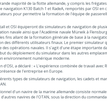
rande majorité de la flotte allemande, y compris les frégate
de navigation K130 Batch 1 et RadeA, remportés par OSI en 
urs pour permettre la formation de l'équipe de passerelle
all et OSI équiperont dix simulateurs de navigation de plus
tion navale ainsi que l'Académie navale Mürwik à Flensburg 
 fins allant de la formation générale de base à la navigatio
on des différents utilisateurs finaux. Le premier simulateur 
le des opérations navales. Il s'agit d'une étape importante
ébut du déploiement du simulateur dans les autres emplacem
s un environnement numérique moderne.
ion d'OSI, a déclaré : « L'expérience combinée de travail ave
présence de l'entreprise en Europe.
férents types de simulateurs de navigation, les cadets et ma
TAN.
ionnel d'un navire de la marine allemande consiste normale
 d'autres navires de l'OTAN, sous la direction du commanda