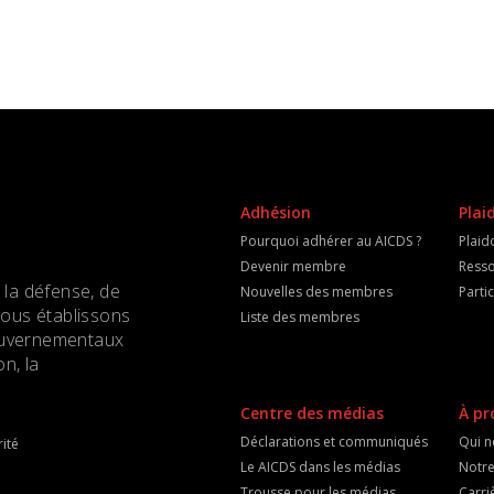
Adhésion
Plai
Pourquoi adhérer au AICDS ?
Plaid
Devenir membre
Resso
 la défense, de
Nouvelles des membres
Parti
Nous établissons
Liste des membres
 gouvernementaux
n, la
Centre des médias
À pr
Déclarations et communiqués
Qui 
ité
Le AICDS dans les médias
Notre
Trousse pour les médias
Carri