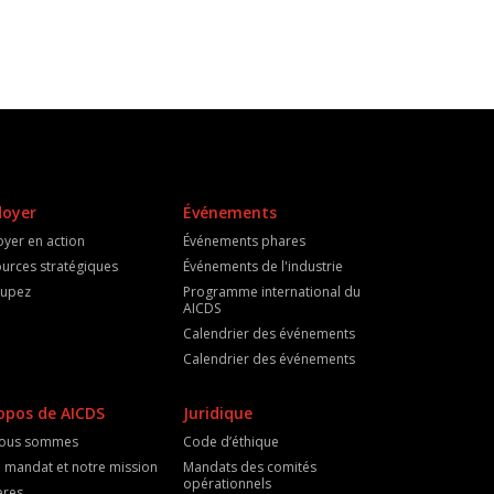
doyer
Événements
oyer en action
Événements phares
urces stratégiques
Événements de l'industrie
cupez
Programme international du
AICDS
Calendrier des événements
Calendrier des événements
opos de AICDS
Juridique
nous sommes
Code d’éthique
 mandat et notre mission
Mandats des comités
opérationnels
ères