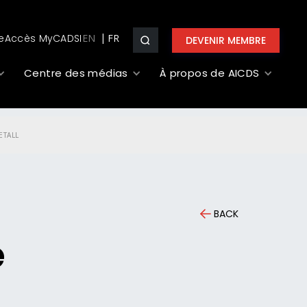
e
Accès MyCADSI
EN
DEVENIR MEMBRE
Centre des médias
À propos de AICDS
ETALL
BACK
e