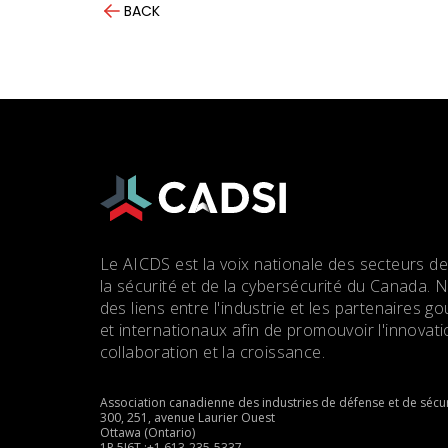
BACK
Le AICDS est la voix nationale des secteurs de
la sécurité et de la cybersécurité du Canada. 
des liens entre l'industrie et les partenaires
et internationaux afin de promouvoir l'innovatio
collaboration et la croissance.
Association canadienne des industries de défense et de sécur
300, 251, avenue Laurier Ouest
Ottawa (Ontario)
1P 5J6T :+1 613-235-5337