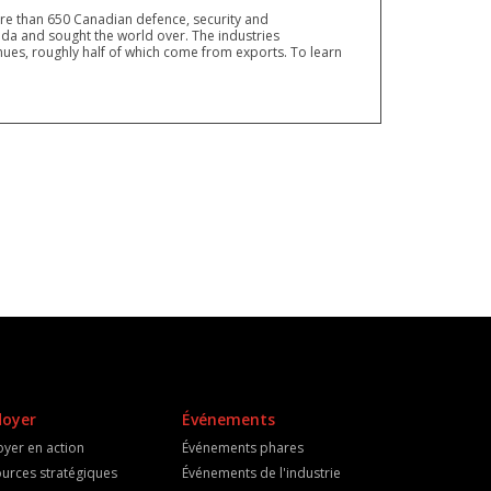
ore than 650 Canadian defence, security and
a and sought the world over. The industries
ues, roughly half of which come from exports. To learn
doyer
Événements
oyer en action
Événements phares
urces stratégiques
Événements de l'industrie