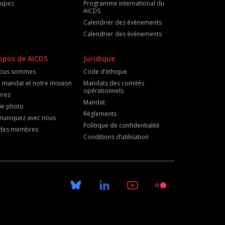
cupez
Programme international du
AICDS
Calendrier des événements
Calendrier des événements
opos de AICDS
Juridique
nous sommes
Code d’éthique
 mandat et notre mission
Mandats des comités
opérationnels
ères
Mandat
ie photo
Règlements
uniquez avec nous
Politique de confidentialité
e des membres
Conditions d’utilisation