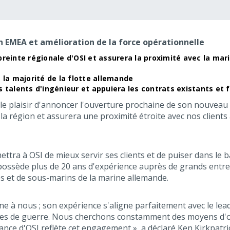
n EMEA et amélioration de la force opérationnelle
reinte régionale d'OSI et assurera la proximité avec la mar
 la majorité de la flotte allemande
 talents d'ingénieur et appuiera les contrats existants et 
 le plaisir d'annoncer l'ouverture prochaine de son nouveau
la région et assurera une proximité étroite avec nos clients 
ttra à OSI de mieux servir ses clients et de puiser dans le 
 possède plus de 20 ans d'expérience auprès de grands entr
s et de sous-marins de la marine allemande.
 à nous ; son expérience s'aligne parfaitement avec le lea
res de guerre. Nous cherchons constamment des moyens d'off
sance d'OSI reflète cet engagement », a déclaré Ken Kirkpatric