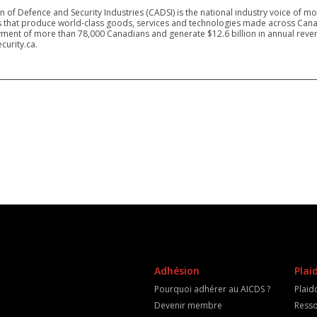
 of Defence and Security Industries (CADSI) is the national industry voice of m
 that produce world-class goods, services and technologies made across Canad
ment of more than 78,000 Canadians and generate $12.6 billion in annual reven
curity.ca.
Adhésion
Plai
Pourquoi adhérer au AICDS ?
Plaid
Devenir membre
Resso