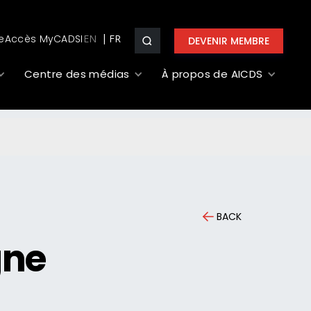
e
Accès MyCADSI
EN
DEVENIR MEMBRE
Centre des médias
À propos de AICDS
BACK
gne