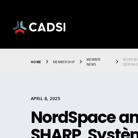
MEMBER
NORDSPA
HOME
MEMBERSHIP
NEWS
DÉFENSE
APRIL 8, 2025
NordSpace a
SHARP, Systè