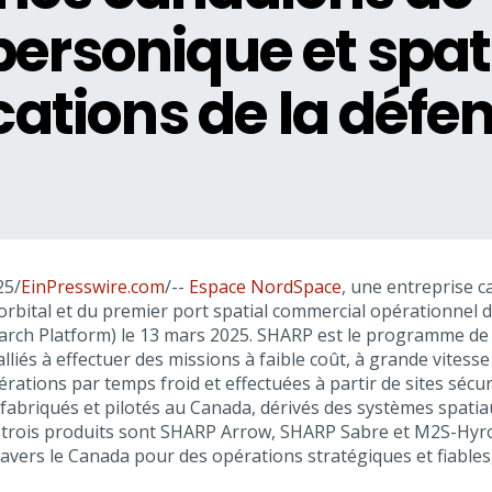
ersonique et spat
cations de la défe
25/
EinPresswire.com
/--
Espace NordSpace
, une entreprise c
orbital et du premier port spatial commercial opérationnel
rch Platform) le 13 mars 2025. SHARP est le programme de N
lliés à effectuer des missions à faible coût, à grande vitess
rations par temps froid et effectuées à partir de sites séc
, fabriqués et pilotés au Canada, dérivés des systèmes spati
Les trois produits sont SHARP Arrow, SHARP Sabre et M2S-H
travers le Canada pour des opérations stratégiques et fiabl