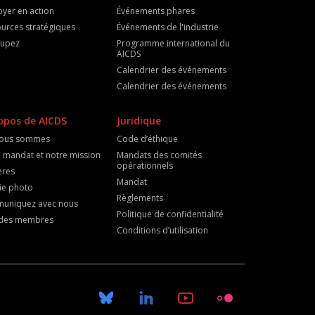
oyer en action
Événements phares
urces stratégiques
Événements de l'industrie
cupez
Programme international du
AICDS
Calendrier des événements
Calendrier des événements
opos de AICDS
Juridique
nous sommes
Code d’éthique
 mandat et notre mission
Mandats des comités
opérationnels
ères
Mandat
ie photo
Règlements
uniquez avec nous
Politique de confidentialité
e des membres
Conditions d’utilisation