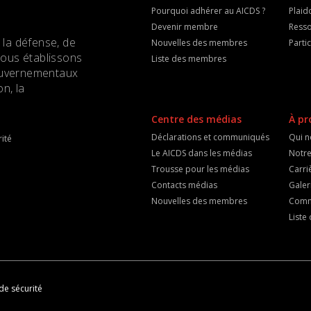
Pourquoi adhérer au AICDS ?
Plaid
Devenir membre
Resso
 la défense, de
Nouvelles des membres
Parti
Nous établissons
Liste des membres
 gouvernementaux
n, la
Centre des médias
À pr
Déclarations et communiqués
Qui 
ité
Le AICDS dans les médias
Notre
Trousse pour les médias
Carri
Contacts médias
Galer
Nouvelles des membres
Comm
List
de sécurité