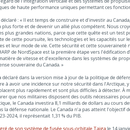
rd de l'intégration verticale et des systèmes de propulsion
ristiques de haute performance uniques permettant ces foncti
claré : « Il est temps de construire et d'investir au Canada
 plus forte et de devenir un allié plus compétent. Nous cr
 les plus grandes nations, parce que cette quête est un test
ite de cette poursuite, les technologies et les capacités sur 
 et leur mode de vie. Cette sécurité et cette souveraineté n
P de NordSpace est la première étape vers l'édification d'
matière de vitesse et d'excellence dans les systèmes de prop
fense souveraine du Canada. »
 a déclaré dans la version mise à jour de la politique de déf
e à avoir une incidence sur notre sécurité dans l'Arctique, 
lacent plus rapidement et sont plus difficiles à détecter. À 
er que nos militaires disposent des outils nécessaires pour
tique, le Canada investira 8,1 milliards de dollars au cours d
 la défense nationale. Le Canada n'a pas atteint l'objectif 
3-2024, il représentait 1,31 % du PIB.
égré de son système de fusée sous-orbitale Taiga
le 14 janvi