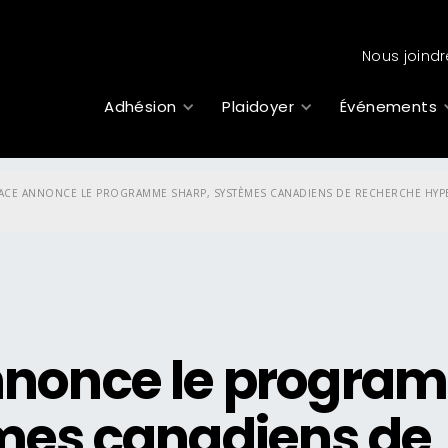
Nous joindr
Adhésion
Plaidoyer
Événements
CE ANNONCE LE PROGRAMME SHARP, SYSTÈMES CANADIENS DE RECHERCHE HYPERS
nnonce le progra
mes canadiens de