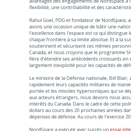
avantages des engagements de NordSpace à l'éga
flexibilité, une contrôlabilité et des caracté
Rahul Goel, PDG et fondateur de NordSpace, a dé
avons une occasion unique de bâtir une nation
l'excellence dans l'espace est ce qui distingue
chaque frontière à sa limite absolue. Et à la su
soutiennent et sécurisent ces mêmes personnes
Canada, et nous croyons que le programme SHAR
fière d'étendre ses antécédents croissants en 
largement inexploité pour les capacités de dé
Le ministre de la Défense nationale, Bill Blair,
rapidement leurs capacités militaires de manièr
portée et les missiles hypersoniques qui se dép
aux acteurs étrangers, nous devons nous assur
intérêts du Canada. Dans le cadre de cette poli
dollars au cours des 20 prochaines années dans
dépenses de défense. Au cours de l'exercice 202
NordSpace a exécuté avec succès un
essai int