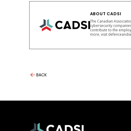
ABOUT CADSI
The Canadian Association
cybersecurity companies
contribute to the employ
more, visit defenceandse
BACK