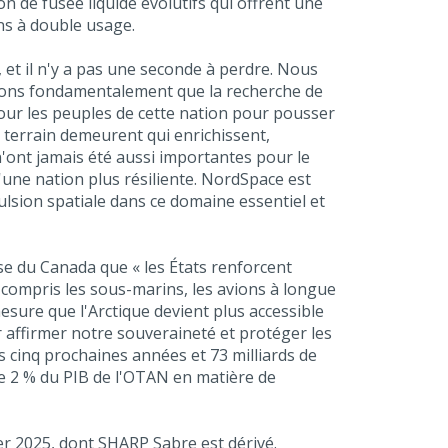
 de fusée liquide évolutifs qui offrent une
ons à double usage.
, et il n'y a pas une seconde à perdre. Nous
oyons fondamentalement que la recherche de
 pour les peuples de cette nation pour pousser
le terrain demeurent qui enrichissent,
'ont jamais été aussi importantes pour le
une nation plus résiliente. NordSpace est
ulsion spatiale dans ce domaine essentiel et
ense du Canada que « les États renforcent
y compris les sous-marins, les avions à longue
mesure que l'Arctique devient plus accessible
 affirmer notre souveraineté et protéger les
es cinq prochaines années et 73 milliards de
de 2 % du PIB de l'OTAN en matière de
er 2025, dont SHARP Sabre est dérivé.