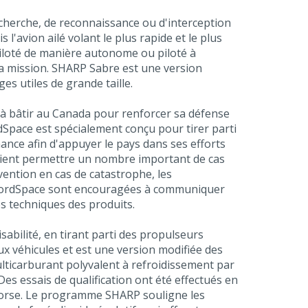
echerche, de reconnaissance ou d'interception
l'avion ailé volant le plus rapide et le plus
piloté de manière autonome ou piloté à
e la mission. SHARP Sabre est une version
s utiles de grande taille.
t à bâtir au Canada pour renforcer sa défense
Space est spécialement conçu pour tirer parti
ance afin d'appuyer le pays dans ses efforts
raient permettre un nombre important de cas
rvention en cas de catastrophe, les
e NordSpace sont encouragées à communiquer
es techniques des produits.
abilité, en tirant parti des propulseurs
x véhicules et est une version modifiée des
ticarburant polyvalent à refroidissement par
es essais de qualification ont été effectués en
khorse. Le programme SHARP souligne les