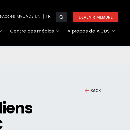
e
Accès MyCADSI
EN
DEVENIR MEMBRE
Centre des médias
À propos de AICDS
BACK
diens
C