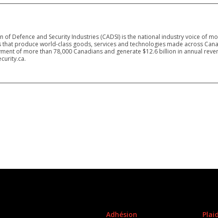
 of Defence and Security Industries (CADSI) is the national industry voice of m
 that produce world-class goods, services and technologies made across Canad
ment of more than 78,000 Canadians and generate $12.6 billion in annual reven
curity.ca.
Adhésion
Plai