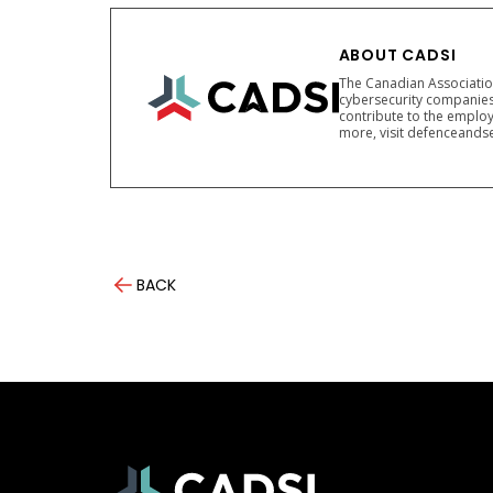
ABOUT CADSI
The Canadian Association
cybersecurity companies
contribute to the employ
more, visit defenceandse
BACK