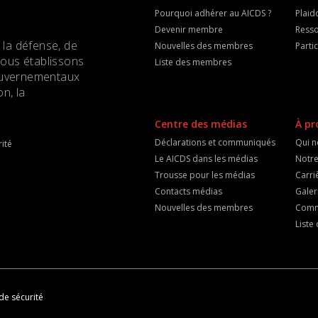
Pourquoi adhérer au AICDS ?
Plaid
Devenir membre
Resso
 la défense, de
Nouvelles des membres
Parti
Nous établissons
Liste des membres
 gouvernementaux
n, la
Centre des médias
À pr
Déclarations et communiqués
Qui 
ité
Le AICDS dans les médias
Notre
Trousse pour les médias
Carri
Contacts médias
Galer
Nouvelles des membres
Comm
List
de sécurité