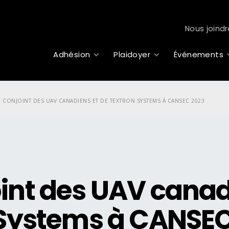
Nous joindr
Adhésion
Plaidoyer
Événements
 CONJOINT DES UAV CANADIENS ET DE TEXTRON SYSTEMS À CANSEC 2023
int des UAV cana
n Systems à CANSE