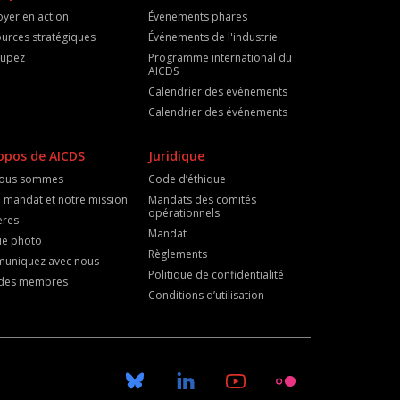
oyer en action
Événements phares
urces stratégiques
Événements de l'industrie
cupez
Programme international du
AICDS
Calendrier des événements
Calendrier des événements
opos de AICDS
Juridique
nous sommes
Code d’éthique
 mandat et notre mission
Mandats des comités
opérationnels
ères
Mandat
ie photo
Règlements
uniquez avec nous
Politique de confidentialité
e des membres
Conditions d’utilisation